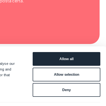
posta certa.
Allow all
alyse our
ing and
Allow selection
r that
Deny
s