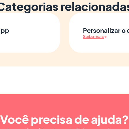
Categorias relacionada
 App
Personalizar o
Saiba mais
→
Você precisa de ajuda?