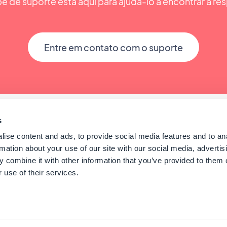
e de suporte está aqui para ajudá-lo a encontrar a res
Entre em contato com o suporte
s
ise content and ads, to provide social media features and to an
rmation about your use of our site with our social media, advertis
 combine it with other information that you’ve provided to them o
 use of their services.
 GoodBarber - Since 2011 - Made in Corsica
Portuguê