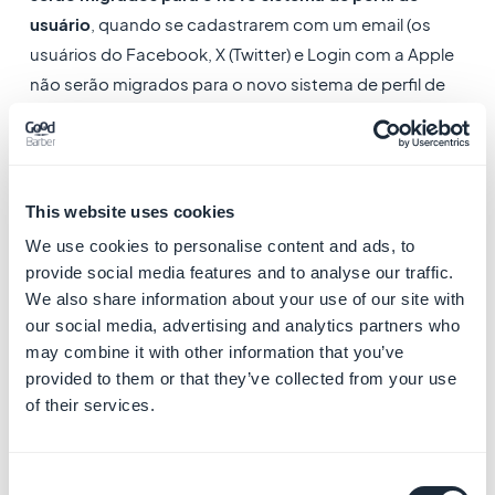
usuário
, quando se cadastrarem com um email (os
usuários do Facebook, X (Twitter) e Login com a Apple
não serão migrados para o novo sistema de perfil de
usuário).
Leia esta ajuda online para todos os detalhes sobre a
migração de seus usuários existentes.
This website uses cookies
2. A extensão de Assinaturas da GoodBarber
não
We use cookies to personalise content and ads, to
permite que você:
provide social media features and to analyse our traffic.
- Venda uma taxa única para acessar uma página de
We also share information about your use of our site with
conteúdo específico de seu aplicativo
our social media, advertising and analytics partners who
- Configure diferentes níveis de assinaturas (dando
may combine it with other information that you’ve
provided to them or that they’ve collected from your use
diferentes níveis de acesso ao conteúdo do seu
of their services.
aplicativo)
- Configure o acesso freemium
Consent