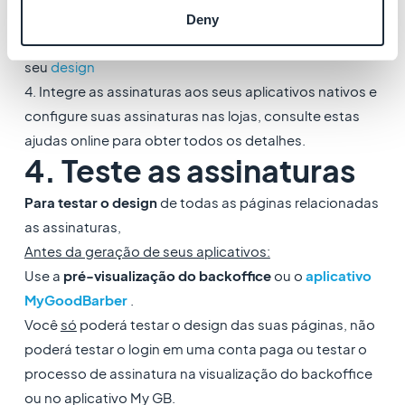
2. Clique em "
Instalar
"
Deny
3. Siga nossas instruções para configurar a extensão e
seu
design
4. Integre as assinaturas aos seus aplicativos nativos e
configure suas assinaturas nas lojas, consulte estas
ajudas online para obter todos os detalhes.
4. Teste as assinaturas
Para testar o design
de todas as páginas relacionadas
as assinaturas,
Antes da geração de seus aplicativos:
Use a
pré-visualização do backoffice
ou o
aplicativo
MyGoodBarber
.
Você
só
poderá testar o design das suas páginas, não
poderá testar o login em uma conta paga ou testar o
processo de assinatura na visualização do backoffice
ou no aplicativo My GB.