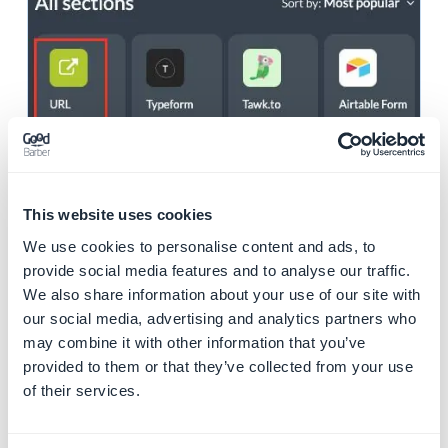
2. Configurações da
seção URL
This website uses cookies
We use cookies to personalise content and ads, to
1. Cole o URL no campo.
provide social media features and to analyse our traffic.
2. Clique no botão "Adicionar".
We also share information about your use of our site with
3. Template URL
our social media, advertising and analytics partners who
may combine it with other information that you’ve
Observação:
você precisa fornecer um URL seguro
provided to them or that they’ve collected from your use
(usando o protocolo
HTTPS
) para esta seção.
of their services.
Esta página será aberta no navegador personalizado
do GoodBarber no aplicativo nativo e, no PWA, será