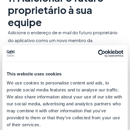
proprietário à sua
equipe
Adicione o endereço de e-mail do futuro proprietário
do aplicativo como um novo membro da
equipe:
Gerenciamento da equipe
Se o ID da conta do futuro proprietário já fizer parte da
sua equipe, você pode pular esta etapa.
2. Contatar o suporte
This website uses cookies
We use cookies to personalise content and ads, to
Depois do futuro proprietário aceitar o seu convite,
provide social media features and to analyse our traffic.
você precisará enviar uma mensagem ao Suporte para
We also share information about your use of our site with
solicitar uma transferência de propriedade.
our social media, advertising and analytics partners who
may combine it with other information that you’ve
1. Clique em "
Suporte
" (canto inferior direito do seu
provided to them or that they’ve collected from your use
Back office), depois em "
Contatar Suporte
"
of their services.