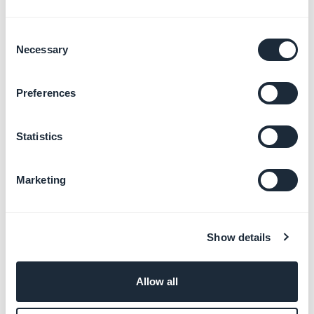
2. Selecione
Gerenciamento de
contas/assinatura/faturamento >
Proprietário do
Consent
app/Gestão da equipe
Necessary
Selection
3. Clique em "
Continuar
"
Preferences
Statistics
Marketing
4. Digite "
Transferência de propriedade"
na linha de
Show details
assunto
5. Digite a sua mensagem e especifique o endereço de
Allow all
email (ID da Conta) do novo proprietário
6. Clique em "
Enviar
"