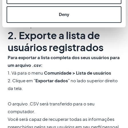
Nota: somente os "Administradores" do seu projeto
serão notificados, as pessoas com acesso de
Deny
"Usuário" ao seu back office não receberão o e-mail
de notificação.
2. Exporte a lista de
usuários registrados
Para exportar a lista completa dos seus usuários para
um arquivo .csv:
1. Vá para o menu
Comunidade > Lista de usuários
2. Clique em "
Exportar dados
" no lado superior direito
da tela.
O arquivo .CSV será transferido para o seu
computador.
Você será capaz de recuperar todas as informações
preenchidas pelos seus usuários em seu perfil pessoal.