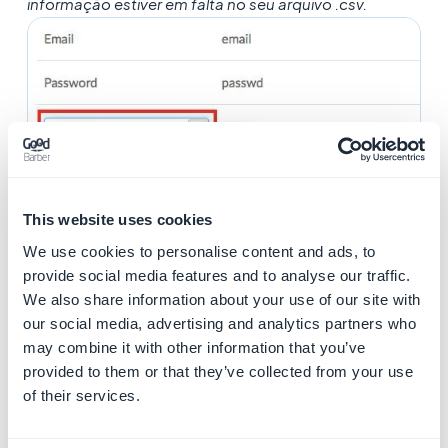
informação estiver em falta no seu arquivo .csv.
This website uses cookies
We use cookies to personalise content and ads, to
provide social media features and to analyse our traffic.
PASSO 3: Processamento e importação dos dados
We also share information about your use of our site with
our social media, advertising and analytics partners who
1. Verifique a informação
may combine it with other information that you’ve
2. Clique em "Importar" para iniciar a importação de
provided to them or that they’ve collected from your use
of their services.
dados