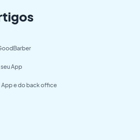
rtigos
 GoodBarber
o seu App
o App e do back office