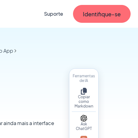
Identifique-se
Suporte
no App
Ferramentas
de IA
Copiar
como
Markdown
ar ainda mais a interface
Ask
ChatGPT