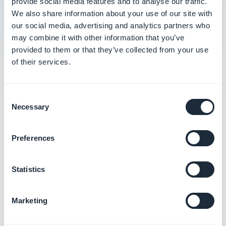
provide social media features and to analyse our traffic.
We also share information about your use of our site with
Criar feeds de conteúdo personalizados
our social media, advertising and analytics partners who
may combine it with other information that you’ve
Item types documentation (advanced)
provided to them or that they’ve collected from your use
of their services.
Consent
Necessary
Selection
Categorias
relacionadas
Preferences
Statistics
Marketing