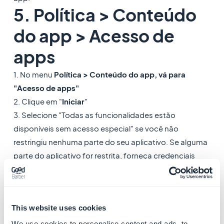
5. Política > Conteúdo
do app > Acesso de
apps
1. No menu
Política > Conteúdo do app, vá para
"Acesso de apps"
2. Clique em "
Iniciar
"
3. Selecione "Todas as funcionalidades estão
disponíveis sem acesso especial" se você não
restringiu nenhuma parte do seu aplicativo. Se alguma
parte do aplicativo for restrita, forneça credenciais
válidas para que a equipe de revisão do Google possa
acessar o conteúdo restrito.
4. Clique em "
Aplicar
"
This website uses cookies
5. Clique em "
Salvar
"
6. Clique na parte superior da página ao lado da seta
We use cookies to personalise content and ads, to