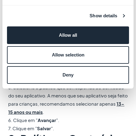
"Conteúdo do app" para voltar ao menu Conteúdo do
Show details
app.
7. Política > Conteúdo
Allow all
do app > Público-alvo e
conteúdo
Allow selection
1. No menu
Política > Conteúdo do app, vá para
"Público-alvo e conteúdo"
Deny
2. Clique em "
Iniciar
"
3. Selecione o público que corresponde ao conteúdo
do seu aplicativo. A menos que seu aplicativo seja feito
para crianças, recomendamos selecionar apenas
13-
15 anos ou mais
.
6. Clique em "
Avançar
".
7. Clique em "
Salvar
".