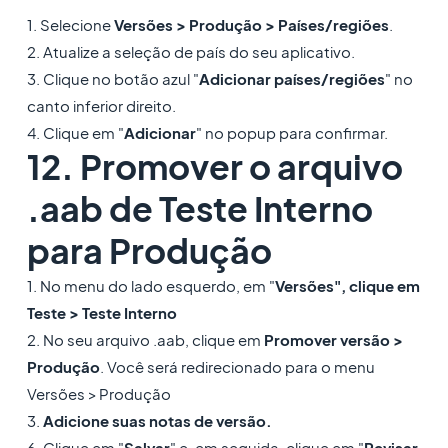
1. Selecione
Versões > Produção > Países/regiões
.
2. Atualize a seleção de país do seu aplicativo.
3. Clique no botão azul "
Adicionar países/regiões
" no
canto inferior direito.
4. Clique em "
Adicionar
" no popup para confirmar.
12. Promover o arquivo
.aab de Teste Interno
para Produção
1. No menu do lado esquerdo, em "
Versões", clique em
Teste > Teste Interno
2. No seu arquivo .aab, clique em
Promover versão >
Produção
. Você será redirecionado para o menu
Versões > Produção
3.
Adicione suas notas de versão.
6. Clique em "
Salvar
" e, em seguida, clique em "
Revisar