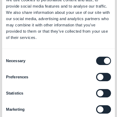
provide social media features and to analyse our traffic.
"Conteúdo do app" para voltar ao menu Conteúdo do
We also share information about your use of our site with
app.
our social media, advertising and analytics partners who
6. Política > Conteúdo
may combine it with other information that you’ve
do app > Classificação
provided to them or that they’ve collected from your use
of their services.
do Conteúdo
1. No menu
Política > Conteúdo do app, vá para
Consent
"Classificações do conteúdo"
Necessary
Selection
2. Clique em "
Iniciar questionário
"
3. Forneça um endereço de email válido
Preferences
4. Selecione a categoria do seu aplicativo
5. Clique em "
Avançar
"
Statistics
6. Preencha o questionário e clique em "
Salvar
"
7. Clique em "
Avançar
"
Marketing
8. Clique em "
Enviar
"
9. Clique na parte superior da página ao lado da seta