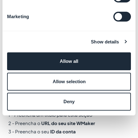
ID de usuário Flickr
. Em seguida, digite esta ID do Flickr
no seu back office.
Marketing
Show details
Allow all
Allow selection
3. Conecte uma galeria
do WMaker
Deny
1 - Preencha um título para esta seção
2 - Preencha o
URL do seu site WMaker
3 - Preencha o seu
ID da conta