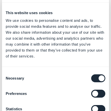
2. Conecte uma galeria
This website uses cookies
do Flickr
We use cookies to personalise content and ads, to
1 - Preencha um título para esta seção
provide social media features and to analyse our traffic.
2 - Digite o seu
nome de usuário
(nome de exibição) ou
We also share information about your use of our site with
ID do Flickr
.
our social media, advertising and analytics partners who
may combine it with other information that you’ve
Se você é um usuário do Flickr, provavelmente sabe: é
provided to them or that they’ve collected from your use
o que identifica você no URL do seu perfil.
of their services.
Por exemplo, para GoodBarber, o
nome de usuário
:
goodbarber
pode ser encontrado no URL da galeria
Consent
Necessary
pública, como mostrado na captura de tela abaixo.
Selection
Se o nome de usuário não funcionar, cole o URL da sua
Preferences
página do Flickr em
http://idgettr.com
(ou qualquer
outro serviço semelhante) e obtenha o seu
número de
Statistics