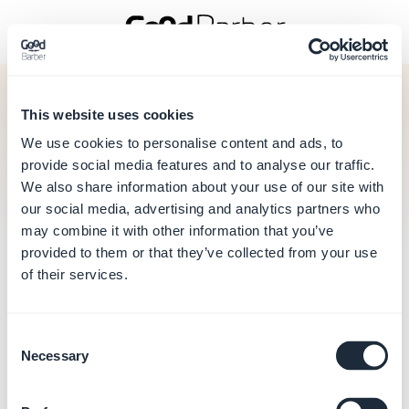
This website uses cookies
Voltar para o login
We use cookies to personalise content and ads, to
Esqueceu sua senha?
provide social media features and to analyse our traffic.
We also share information about your use of our site with
our social media, advertising and analytics partners who
Não consegue fazer o login? Esqueceu sua senha?
may combine it with other information that you’ve
Digite o e-mail vinculado ao seu ID da conta e enviaremos
instruções para renovar sua senha.
provided to them or that they’ve collected from your use
of their services.
Digite seu endereço de e-mail
Consent
Necessary
Selection
Enviar