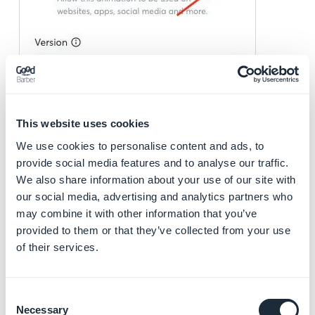
This website uses cookies
We use cookies to personalise content and ads, to
provide social media features and to analyse our traffic.
We also share information about your use of our site with
our social media, advertising and analytics partners who
may combine it with other information that you’ve
provided to them or that they’ve collected from your use
of their services.
Arquivo JSON:
- Aba Download > Baixe seu Lottie JSON ou Lottie
JSON otimizado (dependendo da sua assinatura com
Consent
o LottieFiles)
Necessary
Selection