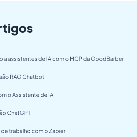
rtigos
p a assistentes de IA com o MCP da GoodBarber
nsão RAG Chatbot
m o Assistente de IA
são ChatGPT
 de trabalho com o Zapier