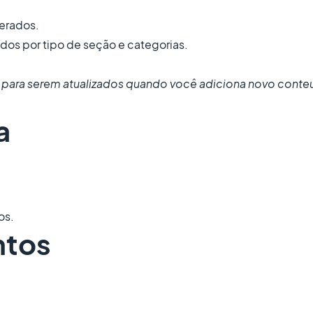
gerados.
dos por tipo de seção e categorias.
s para serem atualizados quando você adiciona novo conte
a
os.
ntos