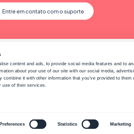
Entre em contato com o suporte
s
ise content and ads, to provide social media features and to an
rmation about your use of our site with our social media, advertis
 combine it with other information that you’ve provided to them o
 use of their services.
 GoodBarber - Since 2011 - Made in Corsica
Portuguê
Preferences
Statistics
Marketing