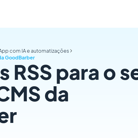
 App com IA e automatizações
 da GoodBarber
s RSS para o s
CMS da
er