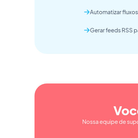
Automatizar fluxo
Gerar feeds RSS 
Voc
Nossa equipe de supor