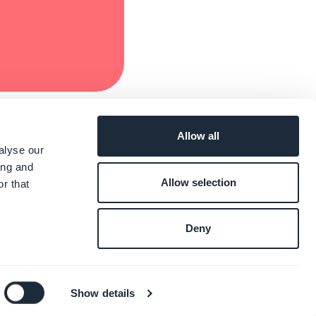
Allow all
alyse our
ing and
Allow selection
r that
Deny
s
Show details