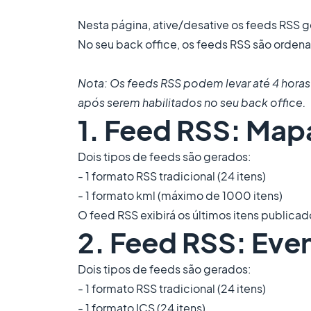
Nesta página, ative/desative os feeds RSS 
No seu back office, os feeds RSS são ordena
Nota: Os feeds RSS podem levar até 4 hora
após serem habilitados no seu back office.
1. Feed RSS: Map
Dois tipos de feeds são gerados:
- 1 formato RSS tradicional (24 itens)
​- 1 formato kml (máximo de 1000 itens)
O feed RSS exibirá os últimos itens publicad
2. Feed RSS: Eve
Dois tipos de feeds são gerados:
- 1 formato RSS tradicional (24 itens)
​- 1 formato ICS (24 itens)