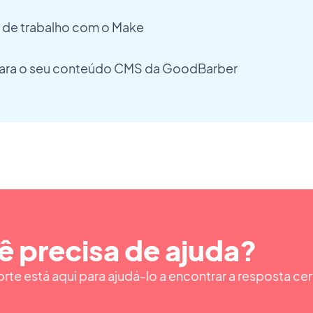
s de trabalho com o Make
para o seu conteúdo CMS da GoodBarber
ê precisa de ajuda?
te está aqui para ajudá-lo a encontrar a resposta cer